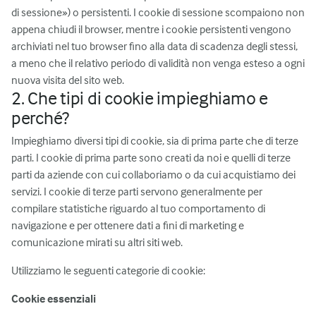
di sessione») o persistenti. I cookie di sessione scompaiono non
CHF 200’848
CHF 675’172
CHF 127’360
appena chiudi il browser, mentre i cookie persistenti vengono
0.20-20
0.05-20
0.02-500
archiviati nel tuo browser fino alla data di scadenza degli stessi,
Diamond Mystery™ – Rising Joker™
Smoking Hot 7's
Age of the Gods: Ruler 
a meno che il relativo periodo di validità non venga esteso a ogni
nuova visita del sito web.
2. Che tipi di cookie impieghiamo e
perché?
Impieghiamo diversi tipi di cookie, sia di prima parte che di terze
parti. I cookie di prima parte sono creati da noi e quelli di terze
CHF 200’848
CHF 200’848
CHF 127’360
parti da aziende con cui collaboriamo o da cui acquistiamo dei
0.20-20
0.20-20
0.40-400
servizi. I cookie di terze parti servono generalmente per
40 Wild Fire 6
POWER PRIZES – Eternal Mandarin Ducks
Mega Blaze
compilare statistiche riguardo al tuo comportamento di
navigazione e per ottenere dati a fini di marketing e
comunicazione mirati su altri siti web.
Utilizziamo le seguenti categorie di cookie:
Cookie essenziali
CHF 200’848
CHF 106’705
CHF 200’848
0.20-20
0.30-30
0.20-20