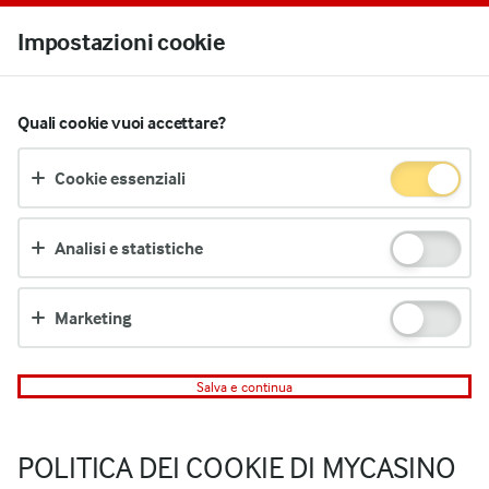
Accedi
Impostazioni cookie
Big Jackpots
Accettare i cookie?
Quali cookie vuoi accettare?
Benvenuti nel più grande casinò
Questo sito web usa 3 diversi tipi di cookie: essenziali, di
tracciamento, per marketing.
online della Svizzera
Cookie essenziali
Registrati ora
Accetta tutti
Analisi e statistiche
Impostazioni dei cookie
Marketing
TUTTI
CATEGORIA
TIPO DI GIOCO
TE
Big Jackpots
(
47
)
Salva e continua
Charming Lady's Boom
50 Red Hot 7 Clover Link™
25 Red Hot 7 Clover Li
POLITICA DEI COOKIE DI MYCASINO