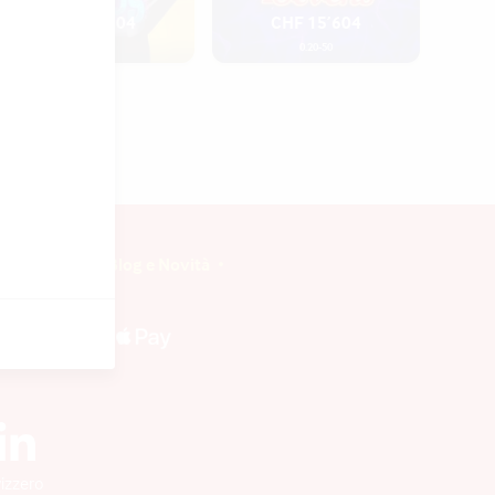
CHF 15’604
CHF 15’604
0.20-50
0.20-50
Colophon
Blog e Novità
izzero