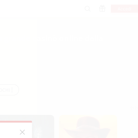
Accedi
ù grande casinò online della
OCHI
(
12
)
earl™
ash Connection™ – Voodoo Magic™
Cash Connection™ – Book of Ra™