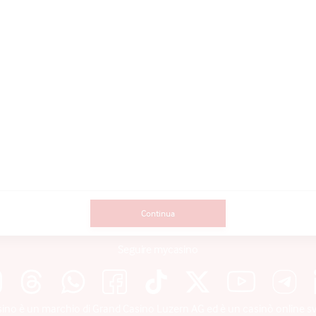
CHF 15’604
CHF 15’604
0.20-50
0.20-50
co consapevole
CGC
Programma di Affiliazione
Su di noi
Impostazioni cookie
Continua
Seguire mycasino
ino è un marchio di Grand Casino Luzern AG ed è un casinò online sv