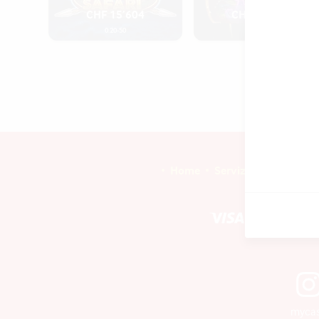
CHF 15’604
CHF 15’604
0.20-50
0.20-50
Home
Servizio clienti
Gio
mycas