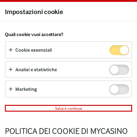
Accedi
Impostazioni cookie
Questo gioco sta per iniziare come demo. Accedi
Accettare i cookie?
per giocare con credito reale.
Quali cookie vuoi accettare?
Questo sito web usa 3 diversi tipi di cookie: essenziali, di
Crea conto
tracciamento, per marketing.
Cookie essenziali
Avvia demo
Accetta tutti
Analisi e statistiche
Impostazioni dei cookie
Marketing
Salva e continua
POLITICA DEI COOKIE DI MYCASINO
Vuoi giocare?