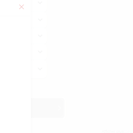
HF 2'000
Afficher plus
(
269
)