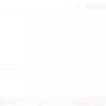
Connexion
 plus grand casino en ligne de
ACKJACK
JEUX DE TABLE
(
4223
)
Jelly Express
Knights vs Barbaria
NOUVEAU
NOUVEAU