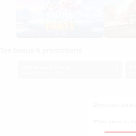
0,20-1 000
Tes bonus & promotions
100% bonus, 200 tours
99 
Bonus de bienvenue 👋🎀
Bonu
🔐 mycasino bénéfici
💸 Mes mises sur my