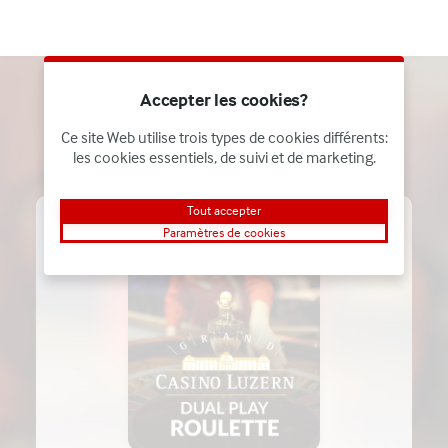
Accepter les cookies?
Ce site Web utilise trois types de cookies différents:
les cookies essentiels, de suivi et de marketing.
Tout accepter
Paramètres de cookies