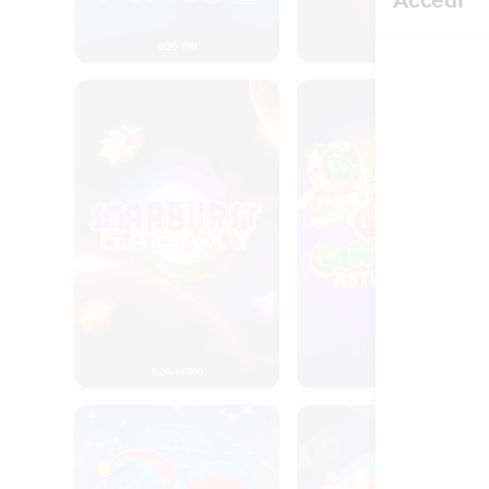
0.20-100
0.20-100
Starburst Galaxy
Oink Oink Oink: Astrosnou
0.20-14’000
0.10-500
Super Joker
Reactoonz 100