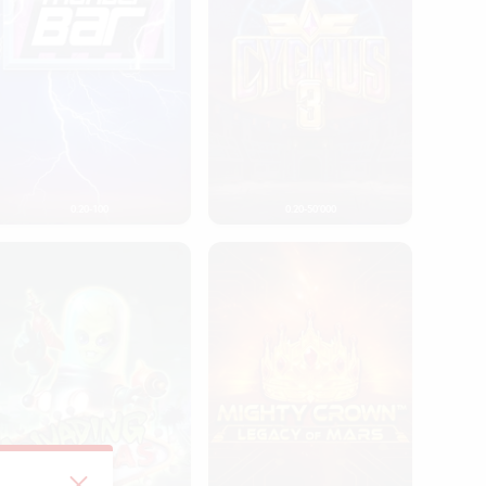
0.20-100
0.20-50’000
nvading Vegas
Mighty Crown: Legacy of Mars