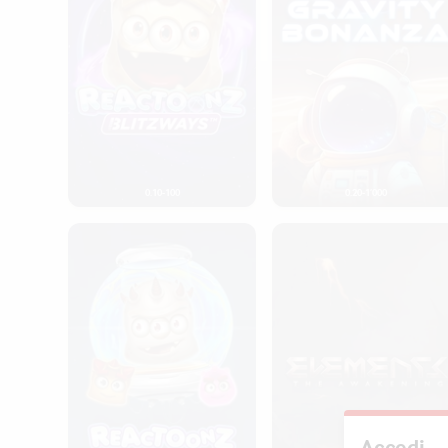
0.10-100
0.20-1’000
Reactoonz
Elements: The Awakening
Accedi