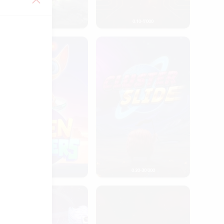
0.01-100
0.10-1’000
ien Invaders
Cluster Slide
0.20-910
0.20-30’000
logicool
Booster