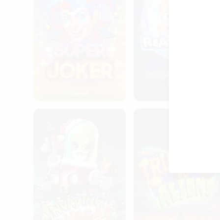
0.05-650
0.10-100
Invading Vegas: Las Christmas
Truckers vs Aliens