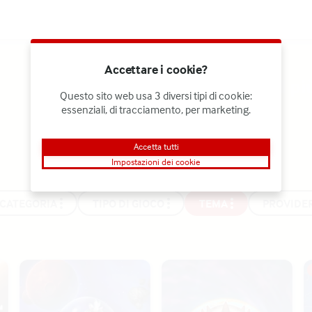
Accettare i cookie?
Benvenuti nel pi
Questo sito web usa 3 diversi tipi di cookie:
Svizzera
essenziali, di tracciamento, per marketing.
Registrati ora
Accetta tutti
Impostazioni dei cookie
CATEGORIA
TIPO DI GIOCO
TEMA
PROVIDER
Pirots 4
Reactoonz 2
T