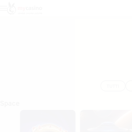
Space
TUTTI
Space
Reactoonz Blitzways
Gravity Bonanza