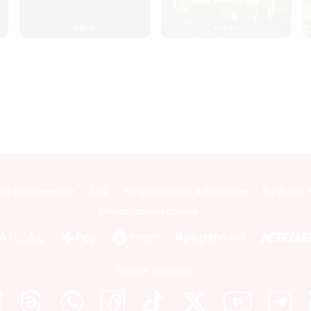
 da noi e quelli di terze parti da aziende con cui collaboriamo o da cui
 dei servizi. I cookie di terze parti servono generalmente per compila
0.80-40
0.25-700
 riguardo al tuo comportamento di navigazione e per ottenere dati a fin
 comunicazione mirati su altri siti web.
 le seguenti categorie di cookie:
enziali
 il nostro servizio di gioco ci autorizzi a usare i cookie essenziali. Senz
potremmo fornire il servizio di gioco e il nostro sito web non funzio
te. I cookie essenziali ci consentono, per esempio, di ricordare le tu
co consapevole
CGC
Programma di Affiliazione
Su di noi
i, garantire la sicurezza e adempiere ai nostri obblighi nei confronti d
e i fornitori di giochi) per il pagamento dei diritti.
Impostazioni cookie
itici e statistici
ie ci permettono di misurare e analizzare l’uso del nostro servizio di g
Seguire mycasino
 fini di marketing