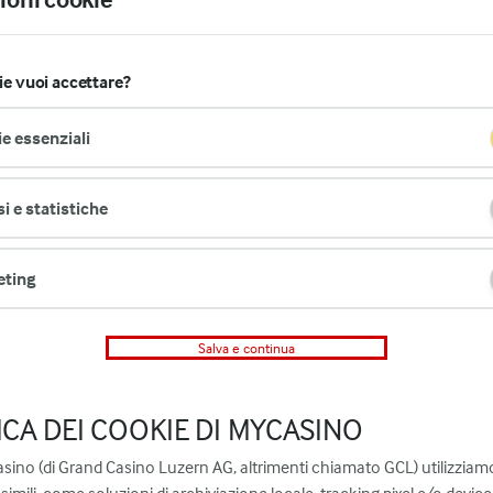
0.80-200
0.60-300
ie vuoi accettare?
Legend of the Four Beasts
Cash Eruption Hoggin Cash
C
e essenziali
si e statistiche
eting
Salva e continua
0.25-175
0.20-200
ins on Stage
Book of Unseen
Wheel of Fortune Triple Extreme S
W
ICA DEI COOKIE DI MYCASINO
asino (di Grand Casino Luzern AG, altrimenti chiamato GCL) utilizziam
simili, come soluzioni di archiviazione locale, tracking pixel e/o device