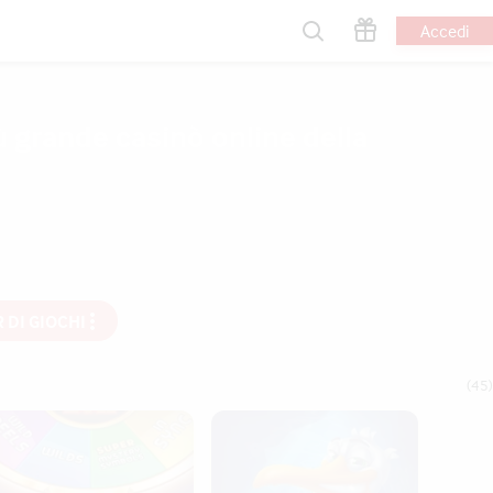
Accedi
ù grande casinò online della
 DI GIOCHI
(
45
)
ot Spin Megaways
Cool Catch 2: License 2 Krill