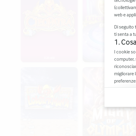
(collettiva
web e appli
Di seguito
ti senta a t
1. Cosa
I cookie son
0.20-600
0.20-300
computer, s
riconosciam
Lucky Larry's Lobstermania
Might of Olympus
migliorare 
preferenze
I cookie p
cookie di 
vengono arc
relativo pe
2. Che
Impieghiamo 