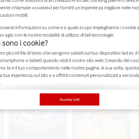
mente chiamate «cookie») per fornirti un’esperienza migliore nelle no
cazioni mobili.
 troverai informazioni su come e a quale scopo impieghiamo i cookie a
uo agio con le nostre modalità di utilizzo di tali tecnologie.
 sono i cookie?
o piccoli file di testo che vengono salvati sul tuo dispositivo (ad es. il
0.10-5’000
0.50-300
martphone o tablet) quando visiti il nostro sito web. Creando dei coo
o te e il tuo comportamento nelle nostre pagine. A sua volta, questo 
Wolf Run Eclipse
Volcanic Wilds
C
la tua esperienza sul sito e a offrirti contenuti personalizzati a seconda
.
ossono essere temporanei (chiamati anche «cookie di sessione») o pers
Accetta tutti
sessione scompaiono non appena chiudi il browser, mentre i cookie pe
hiviati nel tuo browser fino alla data di scadenza degli stessi, a meno
riodo di validità non venga esteso a ogni nuova visita del sito web.
 tipi di cookie impieghiamo e perché?
diversi tipi di cookie, sia di prima parte che di terze parti. I cookie di