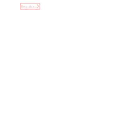
Clicca dove vuoi!
Registrati