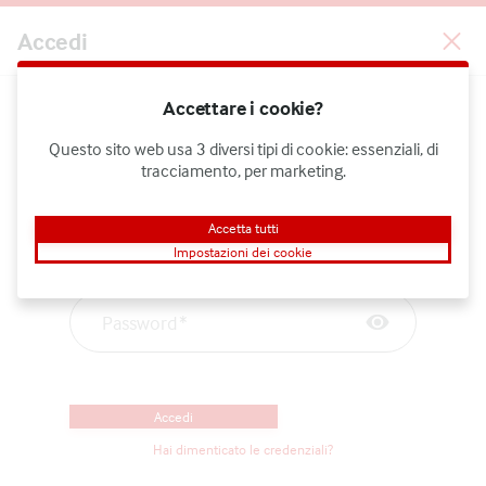
Accedi
Accedi
Questo gioco sta per iniziare come demo. Accedi
Accettare i cookie?
per giocare con credito reale.
Questo sito web usa 3 diversi tipi di cookie: essenziali, di
Informazioni utente
Crea conto
tracciamento, per marketing.
Avvia demo
Accetta tutti
Nome utente / E-mail
Impostazioni dei cookie
Password
Accedi
Hai dimenticato le credenziali?
Vuoi giocare?