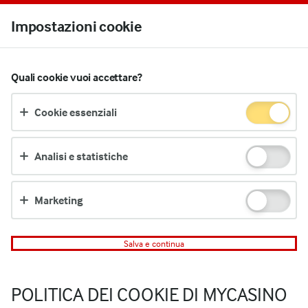
Accedi
Impostazioni cookie
Questo gioco sta per iniziare come demo. Accedi
Accettare i cookie?
per giocare con credito reale.
Quali cookie vuoi accettare?
Questo sito web usa 3 diversi tipi di cookie: essenziali, di
Crea conto
tracciamento, per marketing.
Cookie essenziali
Avvia demo
Accetta tutti
Analisi e statistiche
Impostazioni dei cookie
Marketing
Salva e continua
POLITICA DEI COOKIE DI MYCASINO
Vuoi giocare?