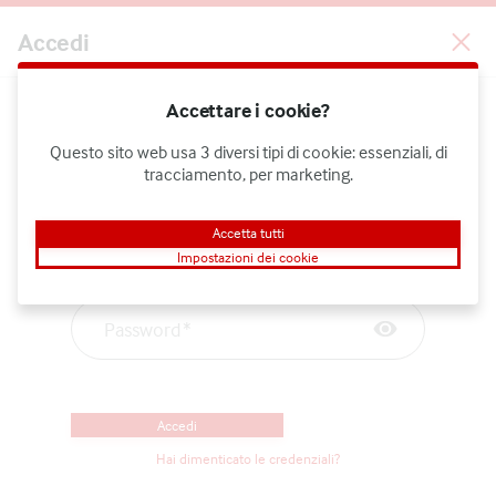
Accedi
Accedi
Questo gioco sta per iniziare come demo. Accedi
Accettare i cookie?
per giocare con credito reale.
Questo sito web usa 3 diversi tipi di cookie: essenziali, di
Informazioni utente
Crea conto
tracciamento, per marketing.
Avvia demo
Accetta tutti
Nome utente / E-mail
Impostazioni dei cookie
Password
Accedi
Hai dimenticato le credenziali?
Vuoi giocare?