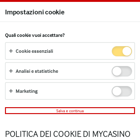
Accedi
Impostazioni cookie
Questo gioco sta per iniziare come demo. Accedi
Accettare i cookie?
per giocare con credito reale.
Quali cookie vuoi accettare?
Questo sito web usa 3 diversi tipi di cookie: essenziali, di
Crea conto
tracciamento, per marketing.
Cookie essenziali
Avvia demo
Accetta tutti
Analisi e statistiche
Impostazioni dei cookie
Marketing
Salva e continua
POLITICA DEI COOKIE DI MYCASINO
Vuoi giocare?