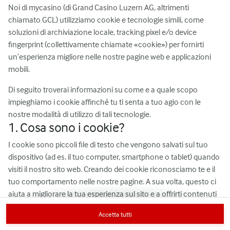
Clicca dove vuoi!
Noi di mycasino (di Grand Casino Luzern AG, altrimenti
chiamato GCL) utilizziamo cookie e tecnologie simili, come
soluzioni di archiviazione locale, tracking pixel e/o device
fingerprint (collettivamente chiamate «cookie») per fornirti
un’esperienza migliore nelle nostre pagine web e applicazioni
mobili.
Di seguito troverai informazioni su come e a quale scopo
impieghiamo i cookie affinché tu ti senta a tuo agio con le
nostre modalità di utilizzo di tali tecnologie.
1. Cosa sono i cookie?
I cookie sono piccoli file di testo che vengono salvati sul tuo
dispositivo (ad es. il tuo computer, smartphone o tablet) quando
visiti il nostro sito web. Creando dei cookie riconosciamo te e il
tuo comportamento nelle nostre pagine. A sua volta, questo ci
aiuta a migliorare la tua esperienza sul sito e a offrirti contenuti
personalizzati a seconda delle tue preferenze.
Accetta tutti
I cookie possono essere temporanei (chiamati anche «cookie