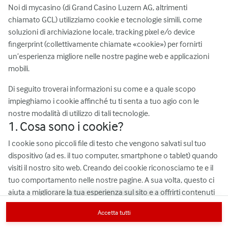
Clicca dove vuoi!
Noi di mycasino (di Grand Casino Luzern AG, altrimenti
chiamato GCL) utilizziamo cookie e tecnologie simili, come
soluzioni di archiviazione locale, tracking pixel e/o device
fingerprint (collettivamente chiamate «cookie») per fornirti
un’esperienza migliore nelle nostre pagine web e applicazioni
mobili.
Di seguito troverai informazioni su come e a quale scopo
impieghiamo i cookie affinché tu ti senta a tuo agio con le
nostre modalità di utilizzo di tali tecnologie.
1. Cosa sono i cookie?
I cookie sono piccoli file di testo che vengono salvati sul tuo
dispositivo (ad es. il tuo computer, smartphone o tablet) quando
visiti il nostro sito web. Creando dei cookie riconosciamo te e il
tuo comportamento nelle nostre pagine. A sua volta, questo ci
aiuta a migliorare la tua esperienza sul sito e a offrirti contenuti
personalizzati a seconda delle tue preferenze.
Accetta tutti
I cookie possono essere temporanei (chiamati anche «cookie