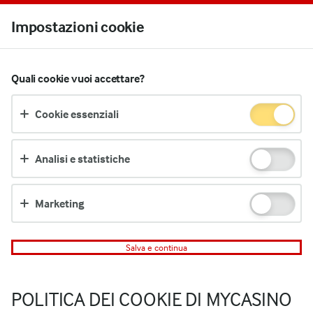
Accedi
Impostazioni cookie
Questo gioco sta per iniziare come demo. Accedi
Accettare i cookie?
per giocare con credito reale.
Quali cookie vuoi accettare?
Questo sito web usa 3 diversi tipi di cookie: essenziali, di
Crea conto
tracciamento, per marketing.
Cookie essenziali
Avvia demo
Accetta tutti
Analisi e statistiche
Impostazioni dei cookie
Marketing
Salva e continua
POLITICA DEI COOKIE DI MYCASINO
Vuoi giocare?