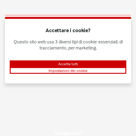
Accedi
Questo gioco sta per iniziare come demo. Accedi
Accettare i cookie?
per giocare con credito reale.
Questo sito web usa 3 diversi tipi di cookie: essenziali, di
Crea conto
tracciamento, per marketing.
Avvia demo
Accetta tutti
Impostazioni dei cookie
Vuoi giocare?