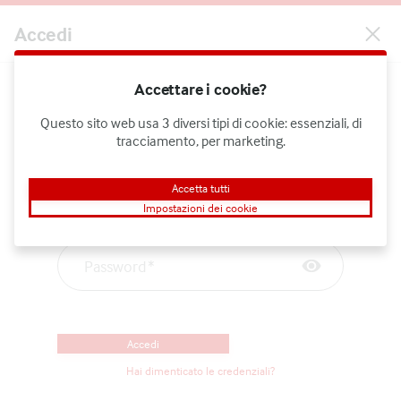
Accedi
Accedi
Questo gioco sta per iniziare come demo. Accedi
Accettare i cookie?
per giocare con credito reale.
Questo sito web usa 3 diversi tipi di cookie: essenziali, di
Informazioni utente
Crea conto
tracciamento, per marketing.
Avvia demo
Accetta tutti
Nome utente / E-mail
Impostazioni dei cookie
Password
Accedi
Hai dimenticato le credenziali?
Vuoi giocare?