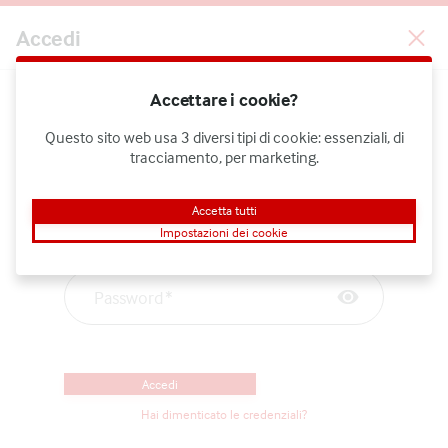
Accedi
Accedi
Questo gioco sta per iniziare come demo. Accedi
Accettare i cookie?
per giocare con credito reale.
Questo sito web usa 3 diversi tipi di cookie: essenziali, di
Informazioni utente
Crea conto
tracciamento, per marketing.
Avvia demo
Accetta tutti
Nome utente / E-mail
Impostazioni dei cookie
Password
Accedi
Hai dimenticato le credenziali?
Vuoi giocare?