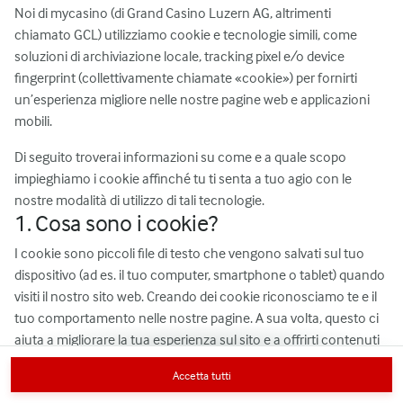
Clicca dove vuoi!
Noi di mycasino (di Grand Casino Luzern AG, altrimenti
chiamato GCL) utilizziamo cookie e tecnologie simili, come
soluzioni di archiviazione locale, tracking pixel e/o device
fingerprint (collettivamente chiamate «cookie») per fornirti
un’esperienza migliore nelle nostre pagine web e applicazioni
mobili.
Di seguito troverai informazioni su come e a quale scopo
impieghiamo i cookie affinché tu ti senta a tuo agio con le
nostre modalità di utilizzo di tali tecnologie.
1. Cosa sono i cookie?
I cookie sono piccoli file di testo che vengono salvati sul tuo
dispositivo (ad es. il tuo computer, smartphone o tablet) quando
visiti il nostro sito web. Creando dei cookie riconosciamo te e il
tuo comportamento nelle nostre pagine. A sua volta, questo ci
aiuta a migliorare la tua esperienza sul sito e a offrirti contenuti
personalizzati a seconda delle tue preferenze.
Accetta tutti
I cookie possono essere temporanei (chiamati anche «cookie