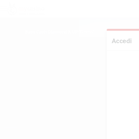
Bass Cash Diamond X UP
(Demo)
Accedi