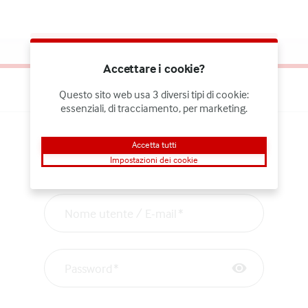
Questo gioco sta per iniziare come demo.
Accettare i cookie?
Accedi per giocare con credito reale.
Questo sito web usa 3 diversi tipi di cookie:
Crea conto
essenziali, di tracciamento, per marketing.
Avvia demo
Accetta tutti
Impostazioni dei cookie
Informazioni utente
Nome utente / E-mail
Password