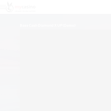
Bass Cash Diamond X UP
(Demo)