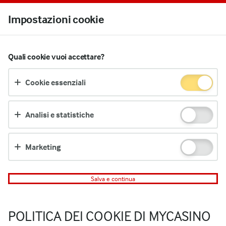
Accedi
Impostazioni cookie
Questo gioco sta per iniziare come demo. Accedi
Accettare i cookie?
per giocare con credito reale.
Quali cookie vuoi accettare?
Questo sito web usa 3 diversi tipi di cookie: essenziali, di
Crea conto
tracciamento, per marketing.
Cookie essenziali
Avvia demo
Accetta tutti
Analisi e statistiche
Impostazioni dei cookie
Marketing
Salva e continua
POLITICA DEI COOKIE DI MYCASINO
Vuoi giocare?