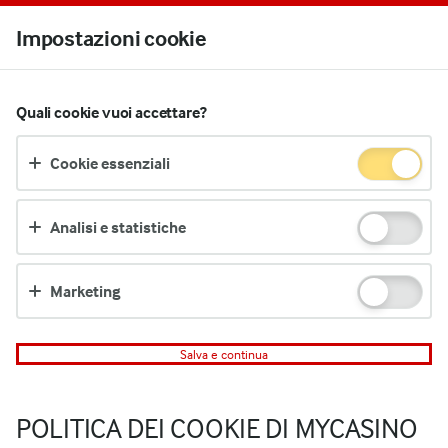
Accedi
Impostazioni cookie
Questo gioco sta per iniziare come demo. Accedi
Accettare i cookie?
per giocare con credito reale.
Quali cookie vuoi accettare?
Questo sito web usa 3 diversi tipi di cookie: essenziali, di
Crea conto
tracciamento, per marketing.
Cookie essenziali
Avvia demo
Accetta tutti
Analisi e statistiche
Impostazioni dei cookie
Marketing
Salva e continua
POLITICA DEI COOKIE DI MYCASINO
Vuoi giocare?