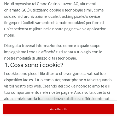
Clicca dove vuoi!
Noi di mycasino (di Grand Casino Luzern AG, altrimenti
chiamato GCL) utilizziamo cookie e tecnologie simili, come
soluzioni di archiviazione locale, tracking pixel e/o device
fingerprint (collettivamente chiamate «cookie») per fornirti
un’esperienza migliore nelle nostre pagine web e applicazioni
mobili.
Di seguito troverai informazioni su come e a quale scopo
impieghiamo i cookie affinché tu ti senta a tuo agio con le
nostre modalità di utilizzo di tali tecnologie.
1. Cosa sono i cookie?
I cookie sono piccoli file di testo che vengono salvati sul tuo
dispositivo (ad es. il tuo computer, smartphone o tablet) quando
visiti il nostro sito web. Creando dei cookie riconosciamo te e il
tuo comportamento nelle nostre pagine. A sua volta, questo ci
aiuta a migliorare la tua esperienza sul sito e a offrirti contenuti
personalizzati a seconda delle tue preferenze.
Accetta tutti
I cookie possono essere temporanei (chiamati anche «cookie