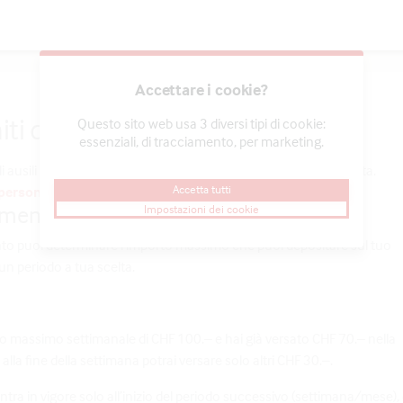
Accettare i cookie?
miti di gioco
Questo sito web usa 3 diversi tipi di cookie:
essenziali, di tracciamento, per marketing.
 ausili e offerte per un’esperienza di gioco piacevole e moderata.
Accetta tutti
 personali
ti aiuta a prendere decisioni di gioco intelligenti.
samento
Impostazioni dei cookie
ento puoi determinare l’importo massimo che puoi depositare sul tuo
un periodo a tua scelta.
to massimo settimanale di CHF 100.– e hai già versato CHF 70.– nella
alla fine della settimana potrai versare solo altri CHF 30.–.
tra in vigore solo all’inizio del periodo successivo (settimana/mese),