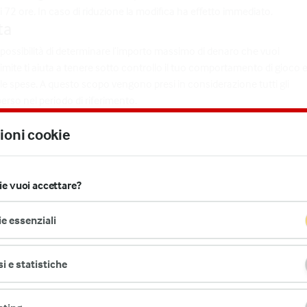
2 ore. In caso di riduzione la modifica ha effetto immediato.
ta
à la possibilità di determinare l’importo massimo di denaro che vuoi
 limite ti aiuta a tenere sotto controllo il tuo comportamento di gioco 
 le spese. A questo scopo vengono presi in considerazione tutti gli
perso nel periodo di riferimento.
ioni cookie
 di perdita di CHF 500.– e hai già giocato CHF 300.– e vinto CHF 100.–, l
 di CHF 200.–. Hai a disposizione ancora CHF 300.– prima di
ie vuoi accettare?
l limite può essere ridotto in qualsiasi momento con effetto immediato. 
te, la modifica entra in vigore dopo 24 ore.
e essenziali
perdita è stabilito per legge. L’ammontare del limite può essere adattato
catore individualmente in base alle esigenze personali. Non è possibil
si e statistiche
solo alzarlo o abbassarlo.
a pausa dal gioco o se per un periodo non vuoi più utilizzare una