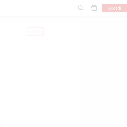
Accedi
Indietro
 e