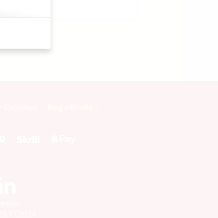
istenti. I
rsistenti
 che il
 prima parte
re
Colophon
Blog e Novità
i di
a questi
nerebbe
izzero
e
l 29.11.2023