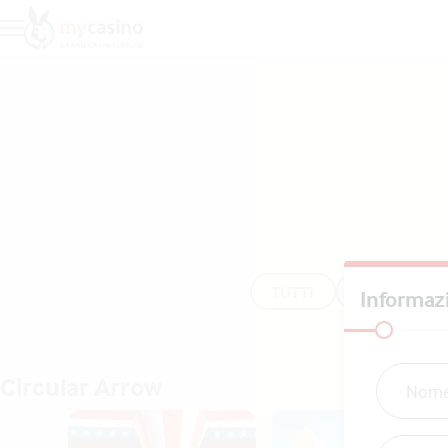
Circular Arrow
TUTTI
SLOT
Informazi
Circular Arrow
Nome
American Double Gold
Ark of Ra