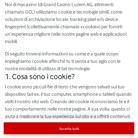
Noi di mycasino (di Grand Casino Luzern AG, altrimenti
chiamato GCL) utilizziamo cookie e tecnologie simili, come
soluzioni di archiviazione locale, tracking pixel e/o device
fingerprint (collettivamente chiamate «cookie») per fornirti
un’esperienza migliore nelle nostre pagine web e applicazioni
mobili.
Di seguito troverai informazioni su come e a quale scopo
impieghiamo i cookie affinché tu ti senta a tuo agio con le
nostre modalità di utilizzo di tali tecnologie.
1. Cosa sono i cookie?
I cookie sono piccoli file di testo che vengono salvati sul tuo
dispositivo (ad es. il tuo computer, smartphone o tablet) quando
visiti il nostro sito web. Creando dei cookie riconosciamo te e il
tuo comportamento nelle nostre pagine. A sua volta, questo ci
aiuta a migliorare la tua esperienza sul sito e a offrirti contenuti
personalizzati a seconda delle tue preferenze.
Accetta tutti
I cookie possono essere temporanei (chiamati anche «cookie