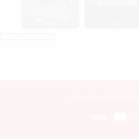
0.20-250
0.20-15
Mostra di più
Home
Servizio clienti
Gio