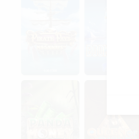
0.20-1’320
0.20-7’125
Panda Money
Queen of Riches