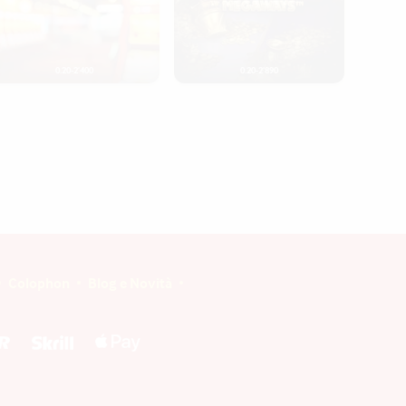
0.20-2’400
0.20-2’890
Colophon
Blog e Novità