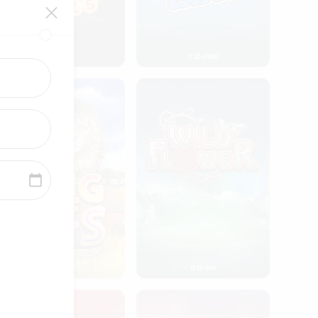
0.20-1’200
0.20-3’800
ng of Cats
Wild Flower
0.20-225
0.10-900
ucky Streak Mk2
The Final Countdown