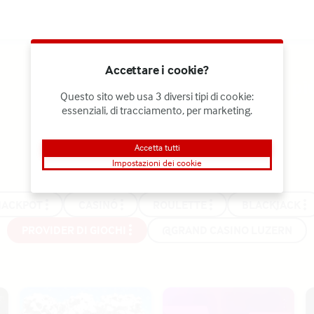
Accettare i cookie?
Benvenuti nel pi
Questo sito web usa 3 diversi tipi di cookie:
Svizzera
essenziali, di tracciamento, per marketing.
Registrati ora
Accetta tutti
Impostazioni dei cookie
JACKPOT
CASINÓ
ROULETTE
BLACKJACK
PROVIDER DI GIOCHI
@GRAND CASINO LUZERN
Christmas Bonanza BTG
Star Clusters
V