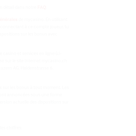
n détail dans notre
FAQ
.
énérales
de mycasino. En utilisant
e connectant à ce compte joueur, tu
ispositions sur les bonus avec
 casino et services en ligne (ci-
se sur le site Internet mycasino.ch
 Luzern AG, Haldenstrasse 6,
ons sur les bonus à tout moment. Les
seront annoncées sous une forme
ersion actuelle des dispositions sur
 les chiffres: