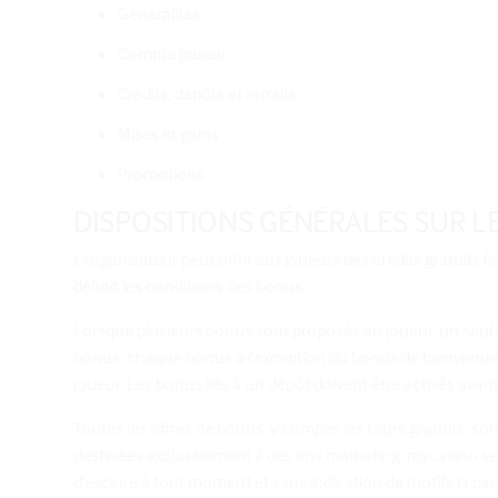
Généralités
Compte joueur
Crédits, dépôts et retraits
Mises et gains
Promotions
DISPOSITIONS GÉNÉRALES SUR L
L’organisateur peut offrir aux joueurs des crédits gratuits 
définit les conditions des bonus.
Lorsque plusieurs bonus sont proposés au joueur, un seul peu
bonus, chaque bonus à l’exception du bonus de bienvenue 
joueur. Les bonus liés à un dépôt doivent être activés avant
Toutes les offres de bonus, y compris les tours gratuits, s
destinées exclusivement à des fins marketing. mycasino se r
d’exclure à tout moment et sans indication de motifs la par