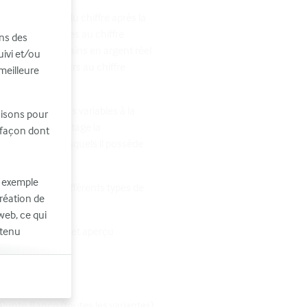
dépendamment du chiffre après la
 toujours arrondies au chiffre
ns des
r les gains, les gains en argent réel
uivi et/ou
 de bonus toujours au chiffre
meilleure
s des proportions variables à la
aisons pour
imant en pourcentage la
a façon dont
les jeux pour lesquels il possède
r exemple
dération des différents types de
création de
web, ce qui
ntenu
gurant pas dans cet aperçu
) ou
ur, tandis
 Punto Banco (toutes les variantes),