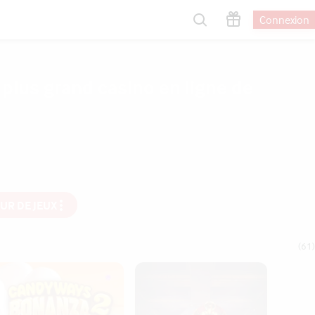
Connexion
 plus grand casino en ligne de
UR DE JEUX
(
61
)
andyways Bonanza 2 Megaways™
Book of Cleopatra Super Stake