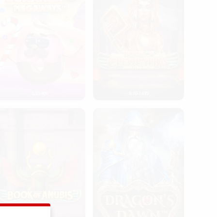
0,20-400
0,10-1 620
ook of Anubis
Dragon's Dawn