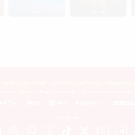
s types de cookies utilisons-nous et pourqu
ons-nous?
0,10-50
0,20-140
ons différents types de cookies, à la fois nos propres cookies et des 
propres cookies sont créés par nos soins et les cookies tiers sont créé
s avec lesquelles nous collaborons ou auxquelles nous achetons des s
 tiers sont le plus souvent utilisés pour établir des statistiques sur te
ion ou pour obtenir des données à des fins de marketing et de comm
 d’autres sites web.
ons les catégories de cookies suivantes:
e manière responsable
Conditions d’utilisation
Programme d’
ssentiels
entions légales
Blog & Actualités
Paramètres des cookies
t notre service de jeu, tu acceptes que nous utilisions des cookies st
s. En l’absence de ces cookies, nous ne serions pas en mesure de four
jeu et notre site web risquerait de ne pas fonctionner correctement. 
t nécessaires sont utilisés notamment pour enregistrer tes paramètre
Suivre mycasino
 et être en mesure de remplir nos obligations envers nos partenaires (t
rs de jeux) afin de verser les bonnes commissions.