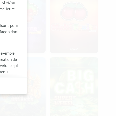
uivi et/ou
meilleure
aisons pour
a façon dont
0,20-6 000
0,10-80
r exemple
création de
re and Gold Cluster Breaker
Big Cash Super Wheel
web, ce qui
ntenu
) ou
ur, tandis
expiration,
 sur la page