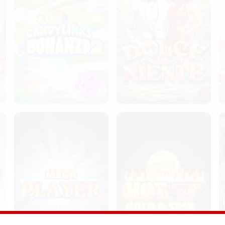
0,20-4 000
0,20-3 000
gaways
Mega Player Retro Edition
Hot 7 Hold & Spin
B