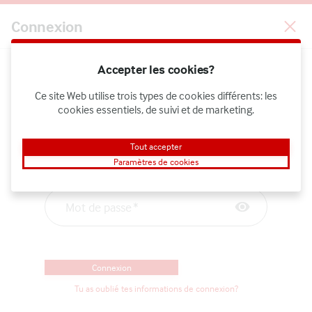
Connexion
Connexion
Pirates
Accepter les cookies?
Bienvenue sur le plus grand
Ce site Web utilise trois types de cookies différents: les
Informations utilisateur
cookies essentiels, de suivi et de marketing.
casino en ligne de Suisse
S'inscrire
Tout accepter
E-mail / Nom d’utilisateur
Paramètres de cookies
Mot de passe
TOUX
CATÉGORIE
TYPE DE JEU
THÈME
Pirates
(
68
)
The Dog House – Muttley Crew
Sky Bounty
20 Pirate Bombs
Connexion
Tu as oublié tes informations de connexion?