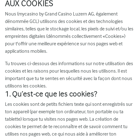
AUX COOKIES
Nous (mycasino by Grand Casino Luzern AG, également
dénommée GCL) utilisons des cookies et des technologies
similaires, telles que le stockage local, les pixels de suivi et/ou les
0,10-100
0,05-100
0,05-100
empreintes digitales (dénommés collectivement «Cookies»)
Royal Seven XXL Red Hot Firepot
Books & Bulls
Crystal Ball
pour t'offrir une meilleure expérience sur nos pages web et
applications mobiles.
Tu trouves ci-dessous des informations sur notre utilisation des
cookies et les raisons pour lesquelles nous les utilisons. Il est
important que tu te sentes en sécurité avec la façon dont nous
utilisons les cookies.
1. Qu’est-ce que les cookies?
0,10-101
0,05-100
0,05-50
Fruit Mania
Books & Pearls Respins of Amun-Re
Royal Seven
Les cookies sont de petits fichiers texte qui sont enregistrés sur
ton appareil (par exemple ton ordinateur, ton portable ou ta
tablette) lorsque tu visites nos pages web. La création de
cookies te permet de te reconnaître et de savoir comment tu
utilises nos pages web, ce qui nous aide à améliorer ton