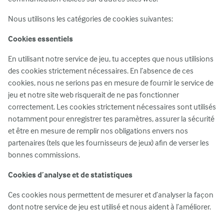
Nous utilisons les catégories de cookies suivantes:
Afficher plus
Cookies essentiels
En utilisant notre service de jeu, tu acceptes que nous utilisions
des cookies strictement nécessaires. En l’absence de ces
cookies, nous ne serions pas en mesure de fournir le service de
jeu et notre site web risquerait de ne pas fonctionner
correctement. Les cookies strictement nécessaires sont utilisés
Accueil
Service client
notamment pour enregistrer tes paramètres, assurer la sécurité
et être en mesure de remplir nos obligations envers nos
Jouer de manière responsable
partenaires (tels que les fournisseurs de jeux) afin de verser les
Conditions d’utilisation
Programme d’affiliation
bonnes commissions.
Qui sommes-nous
Mentions légales
Blog & Actualités
Paramètres des cookies
Cookies d’analyse et de statistiques
Ces cookies nous permettent de mesurer et d’analyser la façon
dont notre service de jeu est utilisé et nous aident à l’améliorer.