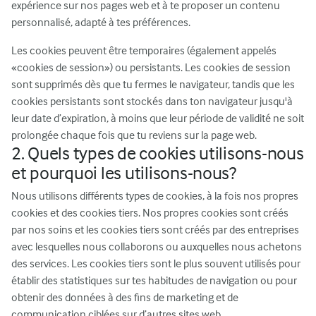
expérience sur nos pages web et à te proposer un contenu
personnalisé, adapté à tes préférences.
0,05-100
0,10-100
0,10-100
Les cookies peuvent être temporaires (également appelés
La Dolce Vita Deluxe
Books & Temples
Royal Seven XXL
«cookies de session») ou persistants. Les cookies de session
sont supprimés dès que tu fermes le navigateur, tandis que les
cookies persistants sont stockés dans ton navigateur jusqu'à
leur date d’expiration, à moins que leur période de validité ne soit
prolongée chaque fois que tu reviens sur la page web.
2. Quels types de cookies utilisons-nous
et pourquoi les utilisons-nous?
0,05-200
0,05-100
0,10-100
Nous utilisons différents types de cookies, à la fois nos propres
Fancy Fruits Respins of Amun-Re
Ramses Book Respins of Amun-Re
Roman Legion
cookies et des cookies tiers. Nos propres cookies sont créés
par nos soins et les cookies tiers sont créés par des entreprises
avec lesquelles nous collaborons ou auxquelles nous achetons
des services. Les cookies tiers sont le plus souvent utilisés pour
établir des statistiques sur tes habitudes de navigation ou pour
obtenir des données à des fins de marketing et de
communication ciblées sur d’autres sites web.
0,10-100
0,10-100
0,05-100