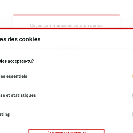
Ce jeu commence en version démo.
Accepter les cookies?
Connecte-toi pour jouer à ce jeu avec du
crédit en argent réel.
es des cookies
Ce site Web utilise trois types de cookies différents:
les cookies essentiels, de suivi et de marketing.
Créer un compte
Jouer à la démo
ies acceptes-tu?
Tout accepter
Paramètres de cookies
es essentiels
se et statistiques
eting
Enregistrer et continuer