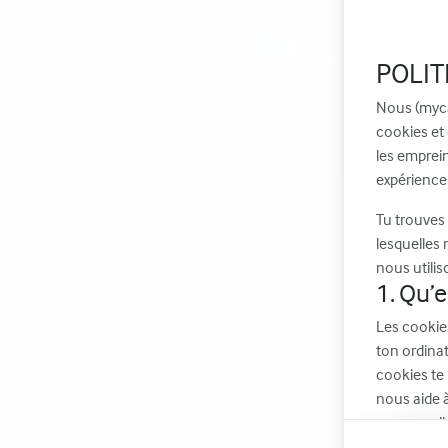
POLIT
Nous (myca
cookies et 
les emprei
expérience
Tu trouves 
lesquelles 
nous utilis
1. Qu’e
Les cookies
ton ordinat
cookies te 
nous aide 
personnalis