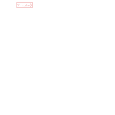
Clique n’importe où!
S’inscrire