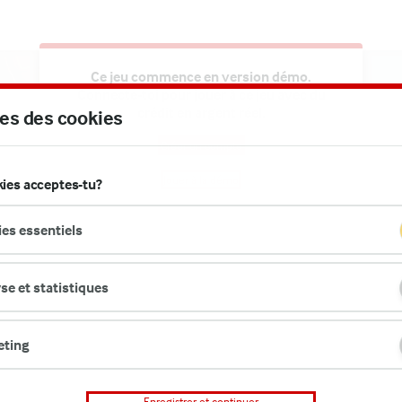
Ce jeu commence en version démo.
Accepter les cookies?
Connecte-toi pour jouer à ce jeu avec du
crédit en argent réel.
es des cookies
Ce site Web utilise trois types de cookies différents:
les cookies essentiels, de suivi et de marketing.
Créer un compte
Jouer à la démo
ies acceptes-tu?
Tout accepter
Paramètres de cookies
es essentiels
se et statistiques
eting
Enregistrer et continuer