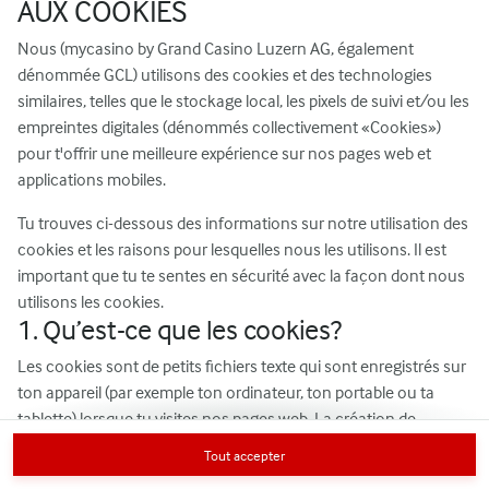
AUX COOKIES
Clique n’importe où!
Nous (mycasino by Grand Casino Luzern AG, également
dénommée GCL) utilisons des cookies et des technologies
similaires, telles que le stockage local, les pixels de suivi et/ou les
empreintes digitales (dénommés collectivement «Cookies»)
pour t'offrir une meilleure expérience sur nos pages web et
applications mobiles.
Tu trouves ci-dessous des informations sur notre utilisation des
cookies et les raisons pour lesquelles nous les utilisons. Il est
important que tu te sentes en sécurité avec la façon dont nous
utilisons les cookies.
1. Qu’est-ce que les cookies?
Les cookies sont de petits fichiers texte qui sont enregistrés sur
ton appareil (par exemple ton ordinateur, ton portable ou ta
tablette) lorsque tu visites nos pages web. La création de
cookies te permet de te reconnaître et de savoir comment tu
Tout accepter
utilises nos pages web, ce qui nous aide à améliorer ton