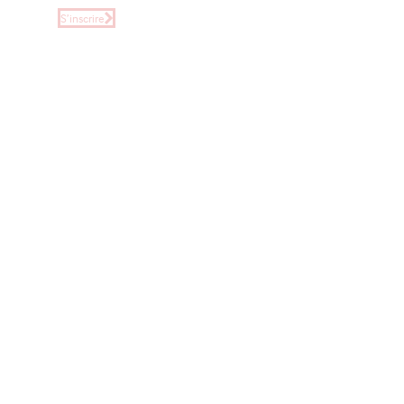
Clique n’importe où!
S’inscrire