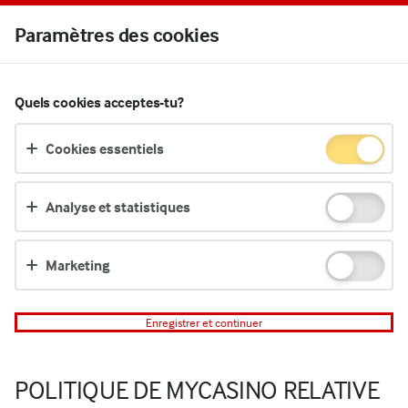
Connexion
Paramètres des cookies
Ce jeu commence en version démo. Connecte-toi
Accepter les cookies?
pour jouer à ce jeu avec du crédit en argent réel.
Quels cookies acceptes-tu?
Ce site Web utilise trois types de cookies différents: les
Créer un compte
cookies essentiels, de suivi et de marketing.
Cookies essentiels
Jouer à la démo
Tout accepter
Analyse et statistiques
Paramètres de cookies
Marketing
Enregistrer et continuer
POLITIQUE DE MYCASINO RELATIVE
Prêt à jouer?