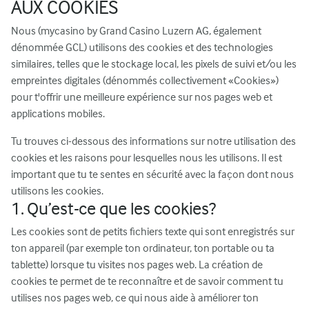
AUX COOKIES
Nous (mycasino by Grand Casino Luzern AG, également
dénommée GCL) utilisons des cookies et des technologies
similaires, telles que le stockage local, les pixels de suivi et/ou les
1-500
0,05-400
0,05-500
empreintes digitales (dénommés collectivement «Cookies»)
Clover Flames
Hell Hot 100
Jolly Santa
pour t'offrir une meilleure expérience sur nos pages web et
applications mobiles.
Tu trouves ci-dessous des informations sur notre utilisation des
cookies et les raisons pour lesquelles nous les utilisons. Il est
important que tu te sentes en sécurité avec la façon dont nous
utilisons les cookies.
1. Qu’est-ce que les cookies?
0,10-500
1-500
0,05-400
Lucky Streak 3
Hell Hot 40
Hell Hot 20
Les cookies sont de petits fichiers texte qui sont enregistrés sur
ton appareil (par exemple ton ordinateur, ton portable ou ta
tablette) lorsque tu visites nos pages web. La création de
cookies te permet de te reconnaître et de savoir comment tu
utilises nos pages web, ce qui nous aide à améliorer ton