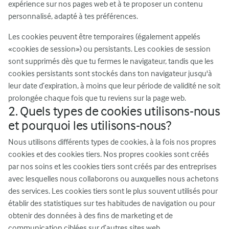
expérience sur nos pages web et à te proposer un contenu
personnalisé, adapté à tes préférences.
0,05-500
0,40-480
0,20-500
Les cookies peuvent être temporaires (également appelés
Joker Stoker
2020 Hit Slot
Book of Santa
«cookies de session») ou persistants. Les cookies de session
sont supprimés dès que tu fermes le navigateur, tandis que les
cookies persistants sont stockés dans ton navigateur jusqu'à
leur date d’expiration, à moins que leur période de validité ne soit
prolongée chaque fois que tu reviens sur la page web.
2. Quels types de cookies utilisons-nous
et pourquoi les utilisons-nous?
0,40-480
1-500
0,10-200
Nous utilisons différents types de cookies, à la fois nos propres
Lucky Streak 1
All Ways Luck
Fortune Snake
cookies et des cookies tiers. Nos propres cookies sont créés
par nos soins et les cookies tiers sont créés par des entreprises
avec lesquelles nous collaborons ou auxquelles nous achetons
des services. Les cookies tiers sont le plus souvent utilisés pour
établir des statistiques sur tes habitudes de navigation ou pour
obtenir des données à des fins de marketing et de
communication ciblées sur d’autres sites web.
0,40-480
0,01-100
0,20-320