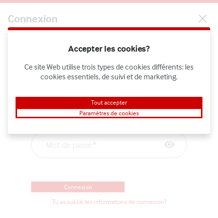
Connexion
Connexion
Ce jeu commence en version démo. Connecte-toi
Accepter les cookies?
pour jouer à ce jeu avec du crédit en argent réel.
Ce site Web utilise trois types de cookies différents: les
Informations utilisateur
Créer un compte
cookies essentiels, de suivi et de marketing.
Jouer à la démo
Tout accepter
E-mail / Nom d’utilisateur
Paramètres de cookies
Mot de passe
Connexion
Tu as oublié tes informations de connexion?
Prêt à jouer?