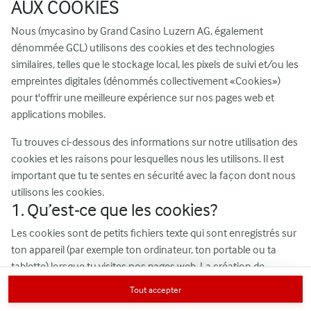
AUX COOKIES
Nous (mycasino by Grand Casino Luzern AG, également
dénommée GCL) utilisons des cookies et des technologies
similaires, telles que le stockage local, les pixels de suivi et/ou les
empreintes digitales (dénommés collectivement «Cookies»)
pour t'offrir une meilleure expérience sur nos pages web et
applications mobiles.
Tu trouves ci-dessous des informations sur notre utilisation des
cookies et les raisons pour lesquelles nous les utilisons. Il est
important que tu te sentes en sécurité avec la façon dont nous
utilisons les cookies.
1. Qu’est-ce que les cookies?
Les cookies sont de petits fichiers texte qui sont enregistrés sur
ton appareil (par exemple ton ordinateur, ton portable ou ta
tablette) lorsque tu visites nos pages web. La création de
cookies te permet de te reconnaître et de savoir comment tu
Tout accepter
utilises nos pages web, ce qui nous aide à améliorer ton