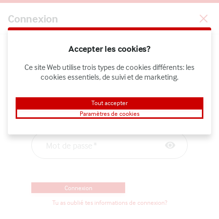
Connexion
Connexion
Accepter les cookies?
Ce site Web utilise trois types de cookies différents: les
Informations utilisateur
cookies essentiels, de suivi et de marketing.
Tout accepter
E-mail / Nom d’utilisateur
Paramètres de cookies
Mot de passe
Connexion
Tu as oublié tes informations de connexion?