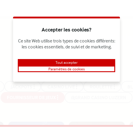
Accepter les cookies?
Bienvenue sur le
Ce site Web utilise trois types de cookies différents:
Suisse
les cookies essentiels, de suivi et de marketing.
S'inscrire
Tout accepter
Paramètres de cookies
JACKPOTS
CASINO LIVE
ROULETTE
BL
FOURNISSEUR DE JEUX
@GRAND CASINO LUZERN
Shark’s Lock
Gems of Egypt - Queen of Alexand
De