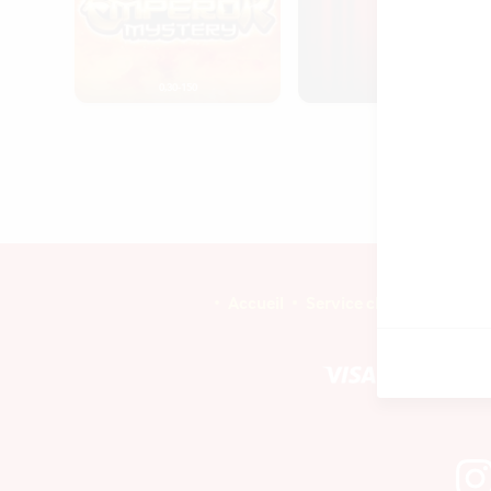
0,30-150
0,30-120
Accueil
Service client
Jouer d
M