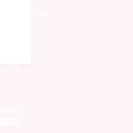
uisse au
e n° 2023-A-
de jeux de