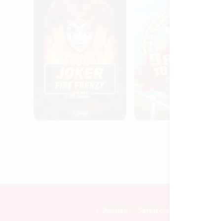
0,20-60
0,20-60
Accueil
Service client
Jouer d