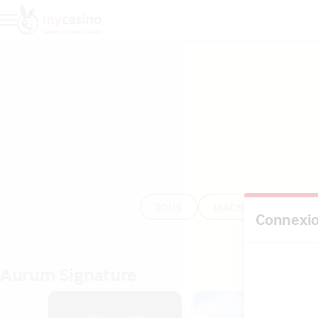
Aurum Signature St
TOUS
MACHINES À SOUS
Connexi
Aurum Signature
Joker Fire Frenzy
9 Races to Glory