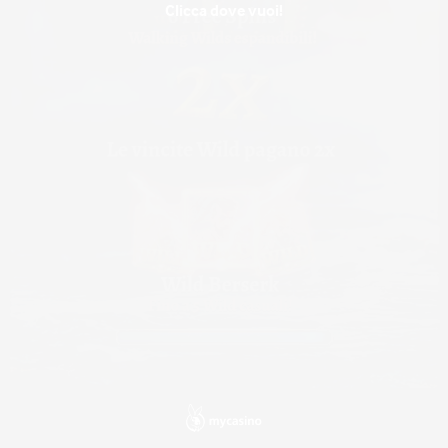
Clicca dove vuoi!