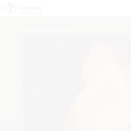
Temple Tumble
(Demo)