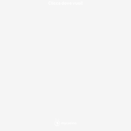
Clicca dove vuoi!