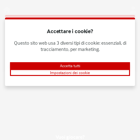
Accedi
Questo gioco sta per iniziare come demo. Accedi
Accettare i cookie?
per giocare con credito reale.
Questo sito web usa 3 diversi tipi di cookie: essenziali, di
Crea conto
tracciamento, per marketing.
Avvia demo
Accetta tutti
Impostazioni dei cookie
Vuoi giocare?