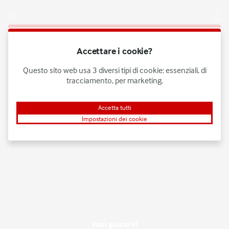
Accedi
Questo gioco sta per iniziare come demo. Accedi
Accettare i cookie?
per giocare con credito reale.
Questo sito web usa 3 diversi tipi di cookie: essenziali, di
Crea conto
tracciamento, per marketing.
Avvia demo
Accetta tutti
Impostazioni dei cookie
Vuoi giocare?