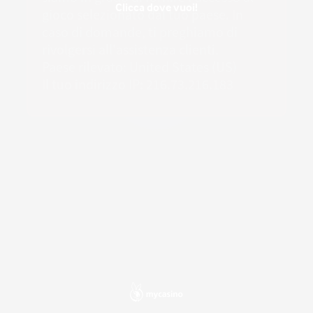
Clicca dove vuoi!