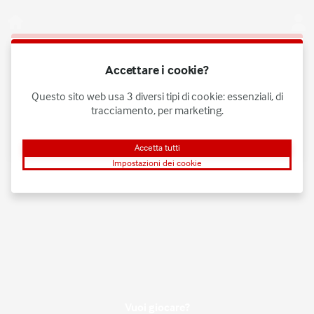
Accedi
Questo gioco sta per iniziare come demo. Accedi
Accettare i cookie?
per giocare con credito reale.
Questo sito web usa 3 diversi tipi di cookie: essenziali, di
Crea conto
tracciamento, per marketing.
Avvia demo
Accetta tutti
Impostazioni dei cookie
Vuoi giocare?