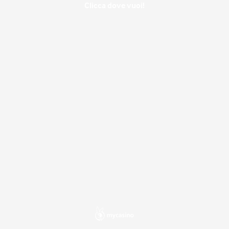
Clicca dove vuoi!