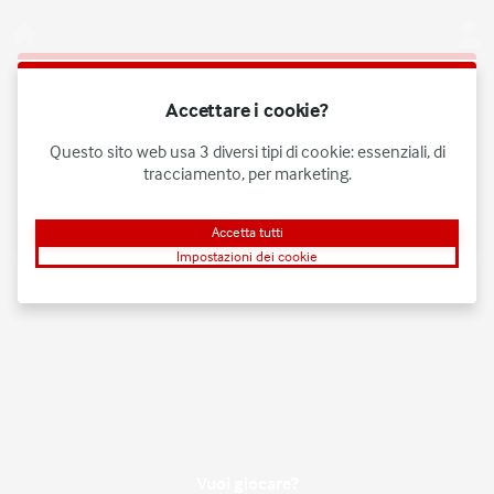
Accedi
Questo gioco sta per iniziare come demo. Accedi
Accettare i cookie?
per giocare con credito reale.
Questo sito web usa 3 diversi tipi di cookie: essenziali, di
Crea conto
tracciamento, per marketing.
Avvia demo
Accetta tutti
Impostazioni dei cookie
Vuoi giocare?